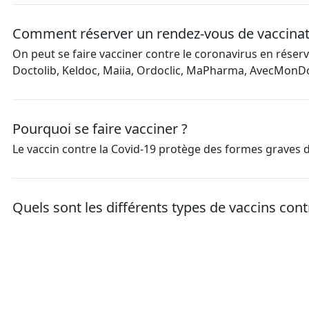
Comment réserver un rendez-vous de vaccinat
On peut se faire vacciner contre le coronavirus en rése
Doctolib, Keldoc, Maiia, Ordoclic, MaPharma, AvecMonDo
Pourquoi se faire vacciner ?
Le vaccin contre la Covid-19 protège des formes graves de
Quels sont les différents types de vaccins cont
Il existe plusieurs types de vaccins contre le coronaviru
utilisés.
Mesure d’audience : afin de vérifier le bon fonctionneme