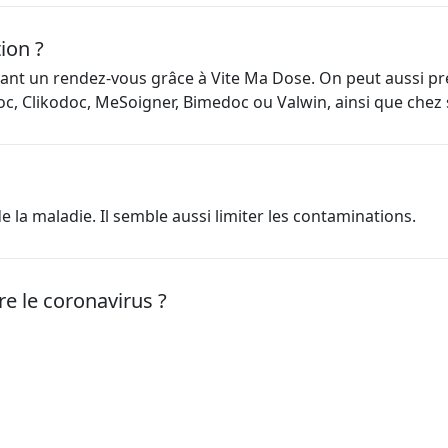
ion ?
rvant un rendez-vous grâce à Vite Ma Dose. On peut aussi p
c, Clikodoc, MeSoigner, Bimedoc ou Valwin, ainsi que chez
 la maladie. Il semble aussi limiter les contaminations.
re le coronavirus ?
s. En France, les vaccins Moderna, Pfizer-BioNTech, AstraZe
nt de notre site internet, nous effectuons
une mesure ano