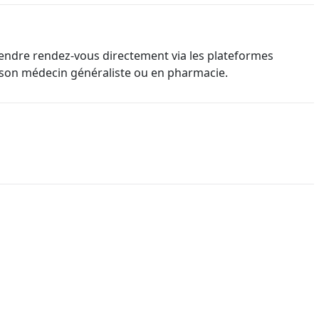
rendre rendez-vous directement via les plateformes
 son médecin généraliste ou en pharmacie.
neca et Janssen / Johnson & Johnson sont autorisés et
nymisée
de l’utilisation du site. À l’exception de ces